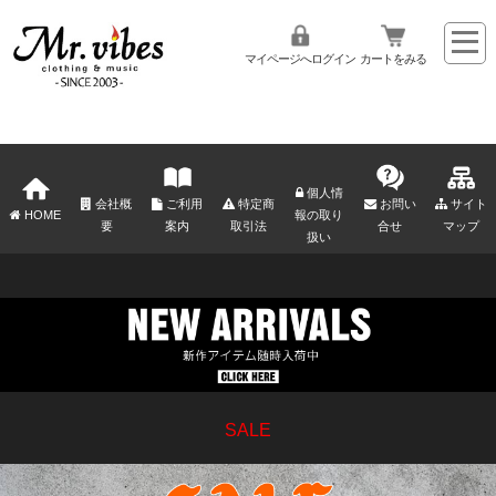
マイページへログイン
カートをみる
個人情
会社概
ご利用
特定商
お問い
サイト
HOME
報の取り
要
案内
取引法
合せ
マップ
扱い
SALE